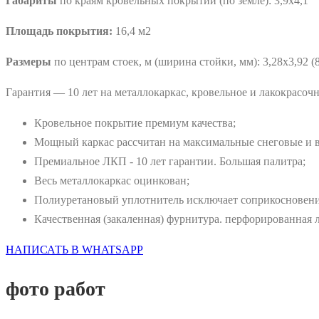
Габариты
по краям кровельных покрытий (по земле): 3,9х4,1
Площадь покрытия:
16,4 м2
Размеры
по центрам стоек, м (ширина стойки, мм): 3,28х3,92 (
Гарантия — 10 лет на металлокаркас, кровельное и лакокрасоч
Кровельное покрытие премиум качества;
Мощный каркас рассчитан на максимальные снеговые и ве
Премиальное ЛКП - 10 лет гарантии. Большая палитра;
Весь металлокаркас оцинкован;
Полиуретановый уплотнитель исключает соприкосновени
Качественная (закаленная) фурнитура. перфорированная 
НАПИСАТЬ В WHATSAPP
фото работ